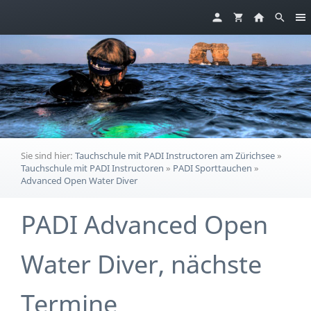
Sie sind hier:
Tauchschule mit PADI Instructoren am Zürichsee
»
Tauchschule mit PADI Instructoren
»
PADI Sporttauchen
»
Advanced Open Water Diver
PADI Advanced Open
Water Diver, nächste
Termine