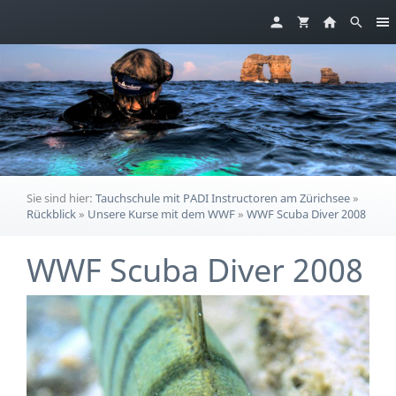
Sie sind hier:
Tauchschule mit PADI Instructoren am Zürichsee
»
Rückblick
»
Unsere Kurse mit dem WWF
»
WWF Scuba Diver 2008
WWF Scuba Diver 2008