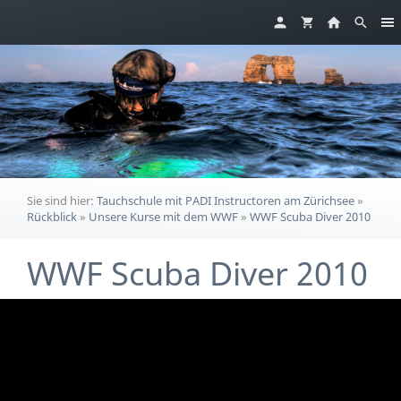
Sie sind hier:
Tauchschule mit PADI Instructoren am Zürichsee
»
Rückblick
»
Unsere Kurse mit dem WWF
»
WWF Scuba Diver 2010
WWF Scuba Diver 2010